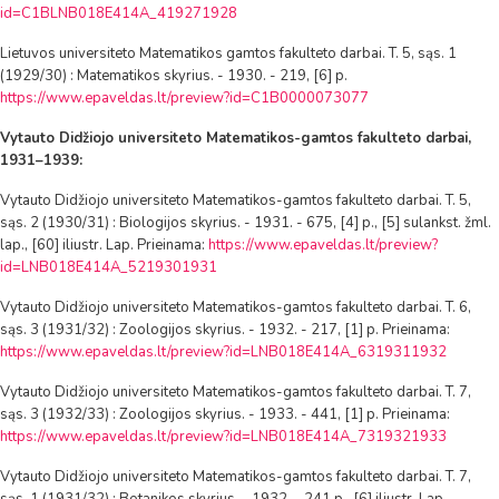
id=C1BLNB018E414A_419271928
Lietuvos universiteto Matematikos gamtos fakulteto darbai. T. 5, sąs. 1
(1929/30) : Matematikos skyrius. - 1930. - 219, [6] p.
https://www.epaveldas.lt/preview?id=C1B0000073077
Vytauto Didžiojo universiteto Matematikos-gamtos fakulteto darbai,
1931–1939:
Vytauto Didžiojo universiteto Matematikos-gamtos fakulteto darbai. T. 5,
sąs. 2 (1930/31) : Biologijos skyrius. - 1931. - 675, [4] p., [5] sulankst. žml.
lap., [60] iliustr. Lap. Prieinama:
https://www.epaveldas.lt/preview?
id=LNB018E414A_5219301931
Vytauto Didžiojo universiteto Matematikos-gamtos fakulteto darbai. T. 6,
sąs. 3 (1931/32) : Zoologijos skyrius. - 1932. - 217, [1] p. Prieinama:
https://www.epaveldas.lt/preview?id=LNB018E414A_6319311932
Vytauto Didžiojo universiteto Matematikos-gamtos fakulteto darbai. T. 7,
sąs. 3 (1932/33) : Zoologijos skyrius. - 1933. - 441, [1] p. Prieinama:
https://www.epaveldas.lt/preview?id=LNB018E414A_7319321933
Vytauto Didžiojo universiteto Matematikos-gamtos fakulteto darbai. T. 7,