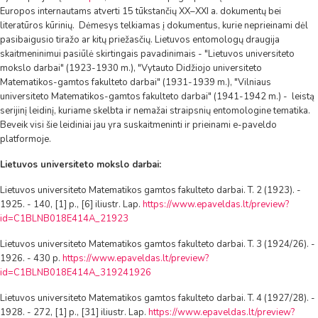
Europos internautams atverti 15 tūkstančių XX–XXI a. dokumentų bei
literatūros kūrinių. Dėmesys telkiamas į dokumentus, kurie neprieinami dėl
pasibaigusio tiražo ar kitų priežasčių. Lietuvos entomologų draugija
skaitmeninimui pasiūlė skirtingais pavadinimais - "Lietuvos universiteto
mokslo darbai" (1923-1930 m.), "Vytauto Didžiojo universiteto
Matematikos-gamtos fakulteto darbai" (1931-1939 m.), "Vilniaus
universiteto Matematikos-gamtos fakulteto darbai" (1941-1942 m.) - leistą
serijinį leidinį, kuriame skelbta ir nemažai straipsnių entomologine tematika.
Beveik visi šie leidiniai jau yra suskaitmeninti ir prieinami e-paveldo
platformoje.
Lietuvos universiteto mokslo darbai:
Lietuvos universiteto Matematikos gamtos fakulteto darbai. T. 2 (1923). -
1925. - 140, [1] p., [6] iliustr. Lap.
https://www.epaveldas.lt/preview?
id=C1BLNB018E414A_21923
Lietuvos universiteto Matematikos gamtos fakulteto darbai. T. 3 (1924/26). -
1926. - 430 p.
https://www.epaveldas.lt/preview?
id=C1BLNB018E414A_319241926
Lietuvos universiteto Matematikos gamtos fakulteto darbai. T. 4 (1927/28). -
1928. - 272, [1] p., [31] iliustr. Lap.
https://www.epaveldas.lt/preview?