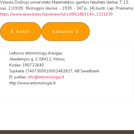
Vytauto Didžiojo universiteto Matematikos-gamtos fakulteto darbai. T. 13,
sąs. 2 (1939) : Biologijos skyrius. - 1939. - 347 p., [4] iliustr. Lap. Prieinama:
https://www.epaveldas.lt/preview?id=LNB018E414A_1321939
Ankstesnis straipsnis: Visuotinis LED narių suvaž
Kitas straipsnis: 2021 metų vasar
Ankst
Sekantis
Lietuvos entomologų draugija
Akademijos g. 2, 08412, Vilnius
Kodas: 190722640
Sąskaita: LT407300010002482827, AB Swedbank
El. paštas:
info@entomologai.lt
http://www.entomologai.lt