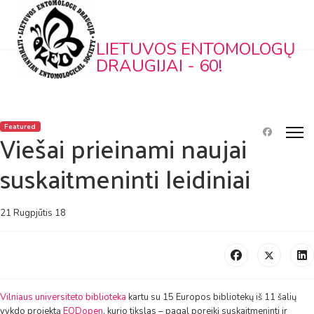
LIETUVOS ENTOMOLOGŲ
DRAUGIJAI - 60!
Featured
Viešai prieinami naujai
suskaitmeninti leidiniai
21 Rugpjūtis 18
Vilniaus universiteto biblioteka
kartu su 15 Europos bibliotekų iš 11 šalių
vykdo projektą
EODopen
, kurio tikslas – pagal poreikį suskaitmeninti ir