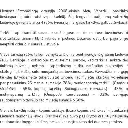
Lietuvos Entomologų draugija 2008-aisiais Metų Vabzdžiu pasirinko
tiesiasparnių būrio atstovą –
tarkšlį
. Šių lengvai atpažįstamų vabzdžių
Lietuvoje gyvena 3 arba 4 rūšys (viena jų, margasis tarkšlys, galbūt išnykusi).
Tarkšliai aptinkami tik sausose smėlingose ar akmenuotose buveinėse. Iki
šiol tarkšliai žinomi tik iš rytinės ir pietinės Lietuvos dalių bei pajūrio, jie
neaptikti vidurio ir šiaurės Lietuvoje.
Visos tarkšlių rūšys laikomos nykstančiomis bent vienoje iš gretimų Lietuvai
šalių. Lenkijoje ir Vokietijoje atlikti tyrimai parodė, kad tarkšliai nyksta dėl
tinkamų buveinių nykimo – apsodinimo mišku, natūralios sukcesijos ir
ekologinių trikdžių, suformuojančių tas buveines, stokos. Pavyzdžiui, margųjų
tarkšlių (
Bryodemella tuberculata
) žinomų radimviečių skaičius Vokietijoje
per paskutinius 25 metus sumažėjo 78%, raudonsparnių tarkšlių (
Psophus
stridulus
) – 55%, kopinių tarkšlių (
Sphingonotus caerulans
) – 48%, 
mėlynsparnių tarkšlių (
Oedipoda caerulescens
) – 32%. Lenkijoj
raudonsparnio tarkšlio radimviečių sumažėjo 50%.
Viena iš tarkšlių rūšių – kopinis tarkšlys (kitaip kopinis skėriukas) – įtraukta ir į
Lietuvos raudonąją knygą. Dar dvi rūšys buvo pasiūlytos įtraukti į naujausią
raudonosios knygos leidimą, bet kol kas neįtrauktos dėl duomenų stokos.