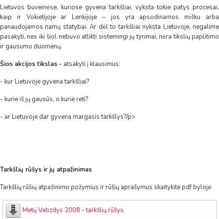
Lietuvos buveinėse, kuriose gyvena tarkšliai, vyksta tokie patys procesai,
kaip ir Vokietijoje ar Lenkijoje – jos yra apsodinamos mišku arba
panaudojamos namų statybai. Ar dėl to tarkšliai nyksta Lietuvoje, negalime
pasakyti, nes iki šiol nebuvo atlikti sistemingi jų tyrimai, nėra tikslių paplitimo
ir gausumo duomenų.
Šios akcijos tikslas
– atsakyti į klausimus:
- kur Lietuvoje gyvena tarkšliai?
- kurie iš jų gausūs, o kurie reti?
- ar Lietuvoje dar gyvena margasis tarkšlys?/p>
Tarkšlių rūšys ir jų atpažinimas
Tarkšlių rūšių atpažinimo požymius ir rūšių aprašymus skaitykite pdf byloje
Metų Vabzdys 2008 - tarkšlių rūšys