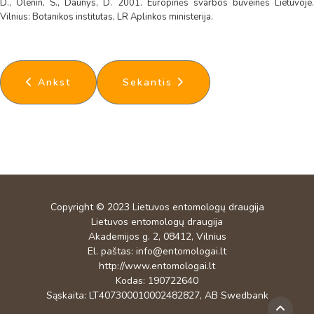
D., Olenin, S., Daunys, D. 2001. Europinės svarbos buveinės Lietuvoje.
Vilnius: Botanikos institutas, LR Aplinkos ministerija.
Ankstesnis straipsnis: 2009 metų vabzdys - gegu
Kitas straipsnis: 2005 metų Lietu
Ankst
Sekantis
Copyright © 2023
Lietuvos entomologų draugija
Lietuvos entomologų draugija
Akademijos g. 2, 08412, Vilnius
El. paštas:
info@entomologai.lt
http://www.entomologai.lt
Kodas: 190722640
Sąskaita: LT407300010002482827, AB Swedbank