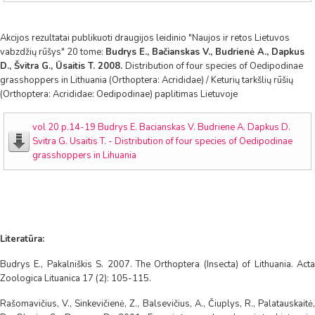
Akcijos rezultatai publikuoti draugijos leidinio "Naujos ir retos Lietuvos
vabzdžių rūšys" 20 tome:
Budrys E., Bačianskas V., Budrienė A., Dapkus
D., Švitra G., Ūsaitis T. 2008.
Distribution of four species of Oedipodinae
grasshoppers in Lithuania (Orthoptera: Acrididae) / Keturių tarkšlių rūšių
(Orthoptera: Acrididae: Oedipodinae) paplitimas Lietuvoje
vol 20 p.14-19 Budrys E. Bacianskas V. Budriene A. Dapkus D.
Svitra G. Usaitis T. - Distribution of four species of Oedipodinae
grasshoppers in Lihuania
Literatūra:
Budrys E., Pakalniškis S. 2007. The Orthoptera (Insecta) of Lithuania. Acta
Zoologica Lituanica 17 (2): 105-115.
Rašomavičius, V., Sinkevičienė, Z., Balsevičius, A., Čiuplys, R., Palatauskaitė,