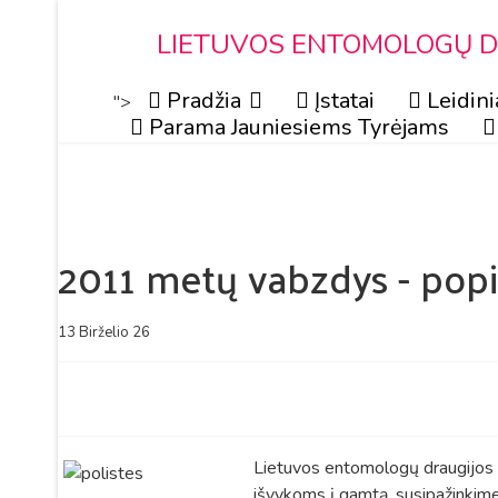
LIETUVOS ENTOMOLOGŲ DR
Pradžia
Įstatai
Leidini
">
Parama Jauniesiems Tyrėjams
2011 metų vabzdys - pop
13 Birželio 26
Lietuvos entomologų draugijos 
išvykoms į gamtą, susipažinki