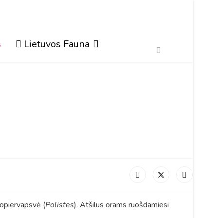
s
Lietuvos Fauna
opiervapsvė (
Polistes
). Atšilus orams ruošdamiesi