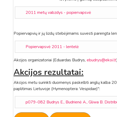
2011 metų vabzdys - popiervapsvė
Popiervapvių ir jų lizdų stebėjimams suvesti parengta len
Popiervapsvė 2011 - lentelė
Akcijos organizatoriai (Eduardas Budrys,
ebudrys@ekoi.lt
Akcijos rezultatai:
Akcijos metu surinkti duomenys paskelbti anglų kalba 2013
paplitimas Lietuvoje (Hymenoptera: Vespidae)":
p079-082 Budrys E., Budrienė A., Gliwa B. Distrib