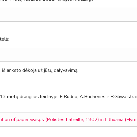
telė:
) iš anksto dėkoja už jūsų dalyvavimą.
 metų draugijos leidinyje, E.Budrio, A.Budrienės ir B.Gliwa stra
ution of paper wasps (Polistes Latreille, 1802) in Lithuania (Hy