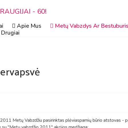
AUGIJAI - 60!
ai
Apie Mus
Metų Vabzdys Ar Bestuburi
Drugiai
iervapsvė
2011 Metų Vabzdžiu pasirinktas plėviasparnių būrio atstovas - p
me su "Metų vabzdžio 2011"
akcijos medžiaga: