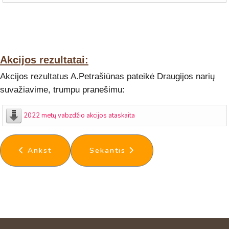
Akcijos rezultatai:
Akcijos rezultatus A.Petrašiūnas pateikė Draugijos narių
suvažiavime, trumpu pranešimu:
2022 metų vabzdžio akcijos ataskaita
Ankstesnis straipsnis: Visuotinis LED narių suvaž
Kitas straipsnis: Visuotinis LED 
Ankst
Sekantis