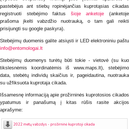
pastebėjus ant stiebų ropinėjančias kuprotąsias cikadas
registruoti stebėjimo faktus
šioje anketoje
(anketoj
prašoma įkelti vabzdžio nuotrauką, o tam gali reikti
prisijungti su google paskyra).
Stebėjimų duomenis galite atsiųsti ir LED elektroniniu paštu
info@entomologai.lt
Stebėjimų duomenys turėtų būti tokie - vietovė (su kuo
tikslesnėmis koordinatėmis iš www.maps.lt), stebėjimo
data, stebėtų individų skaičius ir, pageidautina, nuotrauka
su užfiksuota kuprotaja cikada.
Išsamesnę informaciją apie prožirninės kuprotosios cikados
ypatumus ir panašumą į kitas rūšis rasite akcijos
aprašyme:
2022 metų vabzdys - prožirninė kuprotoji cikada