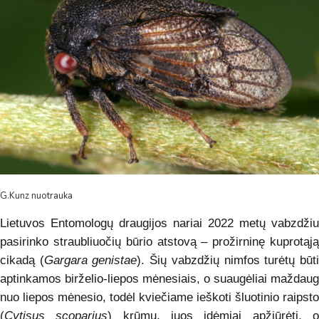
G.Kunz nuotrauka
Lietuvos Entomologų draugijos nariai 2022 metų vabzdžiu
pasirinko straubliuočių būrio atstovą – prožirninę kuprotąją
cikadą (
Gargara genistae
). Šių vabzdžių nimfos turėtų būt
aptinkamos birželio-liepos mėnesiais, o suaugėliai maždaug
nuo liepos mėnesio, todėl kviečiame ieškoti šluotinio raipsto
(
Cytisus scoparius
) krūmų, juos įdėmiai apžiūrėti, 