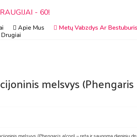
AUGIJAI - 60!
ai
Apie Mus
Metų Vabzdys Ar Bestuburi
Drugiai
ijoninis melsvys (Phengaris 
ijoninis melsvys (
Phengaris alcon
) – reta ir saugoma dieninių dr