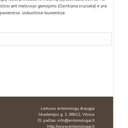
vystosi ant melsvojo gencijono (
Gentiana cruciata
) ir yra
pavienėse, izoliuotose buveinėse.
Lietuvos entomologų draugija
Akademijos g. 2, 08412, Vilnius
El. paštas:
info@entomologai.lt
http://www.entomologai.lt