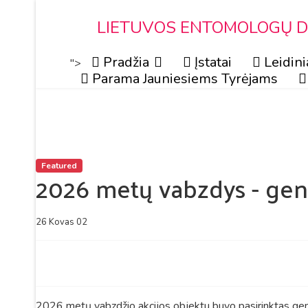
LIETUVOS ENTOMOLOGŲ DR
Pradžia
Įstatai
Leidini
">
Parama Jauniesiems Tyrėjams
Featured
2026 metų vabzdys - genc
26 Kovas 02
2026 metų vabzdžio akcijos objektu buvo pasirinktas genc