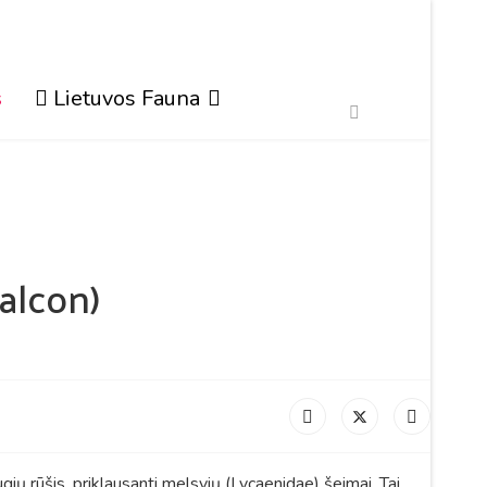
s
Lietuvos Fauna
alcon)
ugių rūšis, priklausanti melsvių (Lycaenidae) šeimai. Tai