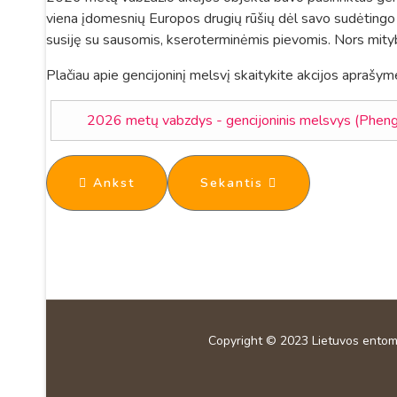
viena įdomesnių Europos drugių rūšių dėl savo sudėtingo
susiję su sausomis, kseroterminėmis pievomis. Nors mityb
Plačiau apie gencijoninį melsvį skaitykite akcijos aprašym
2026 metų vabzdys - gencijoninis melsvys (Pheng
Ankstesnis straipsnis: EPIC Butterfly mokym
Kitas straipsnis: Visuotin
Ankst
Sekantis
Copyright © 2023
Lietuvos entom