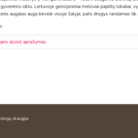
 gyvenimo ciklo.
Lietuvoje gencijoniniai melsviai paplitę lokaliai, 
inis augalas auga beveik visoje šalyje,
pats drugys randamas tik 
e:
aris alcon) aprašymas
ai – pirmasis žingsnis į dieninių drugių stebėseną
is LED narių suvažiavimas 2025 gruodžio 13 d.
ologų draugija