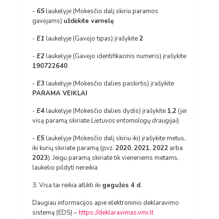
-
6S
laukelyje (Mokesčio dalį skiriu paramos
gavėjams)
uždėkite varnelę
-
E1
laukelyje (Gavėjo tipas) įrašykite
2
-
E2
laukelyje (Gavėjo identifikacinis numeris) įrašykite
190722640
-
E3
laukelyje (Mokesčio dalies paskirtis) įrašykite
PARAMA VEIKLAI
-
E4
laukelyje (Mokesčio dalies dydis) įrašykite
1,2
(jei
visą paramą skiriate
Lietuvos entomologų draugijai
)
-
E5
laukelyje (Mokesčio dalį skiriu iki) įrašykite metus,
iki kurių skiriate paramą (pvz.
2020
,
2021
,
2022
arba
2023
). Jeigu paramą skiriate tik vieneriems metams,
laukelio pildyti nereikia
3. Visa tai reikia atlikti iki
gegužės 4 d
.
Daugiau informacijos apie elektroninio deklaravimo
sistemą (EDS) –
https://deklaravimas.vmi.lt