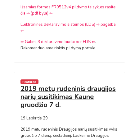
Išsamias formos FR0512v4 pildymo taisykles rasite
čia ⇒ (pdf byla) ⇐
Elektroninės deklaravimo sistemos (EDS) ⇒ pagalba
⇐
⇒ Galimi 3 deklaravimo būdai per EDS ⇐
.
Rekomenduojame rinktis pildymą portale
Featured
2019 metų rudeninis draugijos
narių susitikimas Kaune
gruodžio 7 d.
19 Lapkritis 29
2019 metų rudeninis Draugijos narių susitikimas vyks
gruodžio 7 dieną, šeštadienį. Lauksime Draugijos