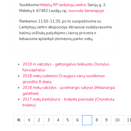
Susitiksime
Metelių RP lankytojų centre,
Seirijų g. 2,
Metelių k. 67482 Lazdijų raj.:
nuoroda žemėlapyje
.
Renkamės 11:00-11:30, po to susipažinsime su
Lankytojų centro ekspozicija, tikriausiai sudalyvausime
balinių vėžliukų palydėjimo į laisvę procese ir
keliausime aplankyti įdomesnių parko vietų.
2019 m vabzdys - geltongalvis tinkluotis Osmylus
fulvicephalus
2018 metų rudeninis Draugijos narių susitikimas
gruodžio 8 dieną
2018 metų vabzdys - juodmargis satyras (Melanargia
galathea)
2017 metų bestuburis - tridantė pievinukė (Chondrula
tridens)
2
3
4
5
6
7
8
9
10
1