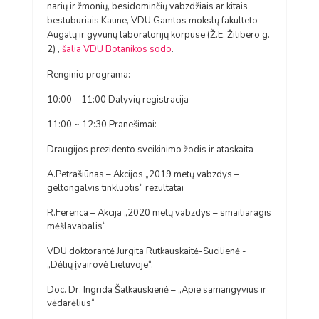
narių ir žmonių, besidominčių vabzdžiais ar kitais
bestuburiais Kaune, VDU Gamtos mokslų fakulteto
Augalų ir gyvūnų laboratorijų korpuse (Ž.E. Žilibero g.
2) ,
šalia VDU Botanikos sodo
.
Renginio programa:
10:00 – 11:00 Dalyvių registracija
11:00 ~ 12:30 Pranešimai:
Draugijos prezidento sveikinimo žodis ir ataskaita
A.Petrašiūnas – Akcijos „2019 metų vabzdys –
geltongalvis tinkluotis“ rezultatai
R.Ferenca – Akcija „2020 metų vabzdys – smailiaragis
mėšlavabalis“
VDU doktorantė Jurgita Rutkauskaitė-Sucilienė -
„Dėlių įvairovė Lietuvoje“.
Doc. Dr. Ingrida Šatkauskienė – „Apie samangyvius ir
vėdarėlius“