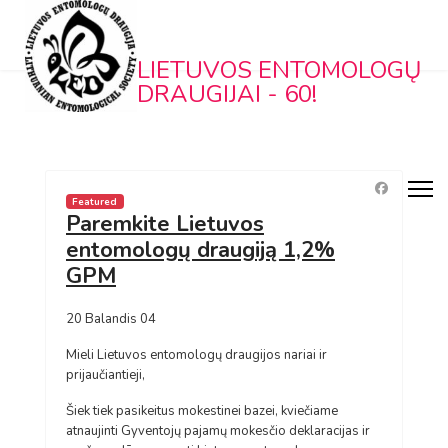
LIETUVOS ENTOMOLOGŲ
DRAUGIJAI - 60!
Featured
Paremkite Lietuvos
entomologų draugiją 1,2%
GPM
20 Balandis 04
Mieli Lietuvos entomologų draugijos nariai ir
prijaučiantieji,
Šiek tiek pasikeitus mokestinei bazei, kviečiame
atnaujinti Gyventojų pajamų mokesčio deklaracijas ir