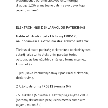
prašome Jūsų paremti Lietuvos entomologų
draugiją 1,2% ar mažesne dalimi savo gyventojų
pajamų mokesčio.
ELEKTRONINĖS DEKLARACIJOS PATEIKIMAS
Galite užpildyti ir pateikti formą FR0512,
naudodamiesi elektroninio deklaravimo sistema:
Tikriausiai esate pasirašę elektroninės bankininkystės
sutartį (arba turite elektroninį parašą), todėl
patogiausia bus užpildyti ir išsiųsti formą internetu.
Jums reikės:
1. Įeiti į savo internetinį banką ir pasirinkti elektroninį
deklaravimą.
2. Užpildyti formą
FR0512 (versija 04)
:
-
5
laukelyje (Mokestinis laikotarpis) įrašykite
2019
(paramą skiriate nuo praėjusiais metais sumokėto
pajamų mokesčio)