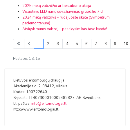
2025 metų vabzdžio ar bestuburio akcija
Visuotinis LED narių suvažiavimas gruodžio 7 d.
2024 metų vabzdys - rudajuostė skėtė (Sympetrum
pedemontanum)
Atsiųsk mums vabzdį – pasakysim kas tave kanda!
1
2
3
4
5
6
7
8
9
10
Puslapis 1 iš 15
Lietuvos entomologų draugija
Akademijos g. 2, 08412, Vilnius
Kodas: 190722640
Sąskaita: LT407300010002482827, AB Swedbank
El. paštas:
info@entomologai.lt
http://www.entomologai.lt