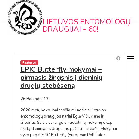
LIETUVOS ENTOMOLOGŲ
DRAUGIJAI - 60!
Featured
EPIC Butterfly mokymai –
pirmasis žingsnis į dieninių
drugių stebėseną
26 Balandis 13
2026 metų kovo–balandžio mėnesiais Lietuvos
entomologų draugijos nariai Eglė Vičiuvienė ir
Giedrius Švitra surengė 6 nuotolinių mokymų ciklą,
skirtą dieniniams drugiams pažinti ir stebėti. Mokymai
vyko pagal EPIC Butterfly (European Pollinator