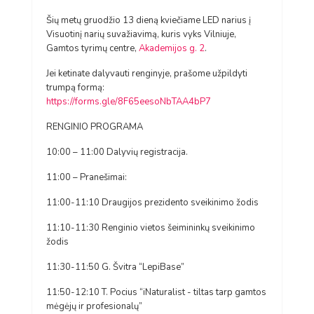
Šių metų gruodžio 13 dieną kviečiame LED narius į
Visuotinį narių suvažiavimą, kuris vyks Vilniuje,
Gamtos tyrimų centre,
Akademijos g. 2
.
Jei ketinate dalyvauti renginyje, prašome užpildyti
trumpą formą:
https://forms.gle/8F65eesoNbTAA4bP7
RENGINIO PROGRAMA
10:00 – 11:00 Dalyvių registracija.
11:00 – Pranešimai:
11:00-11:10 Draugijos prezidento sveikinimo žodis
11:10-11:30 Renginio vietos šeimininkų sveikinimo
žodis
11:30-11:50 G. Švitra “LepiBase”
11:50-12:10 T. Pocius “iNaturalist - tiltas tarp gamtos
mėgėjų ir profesionalų”