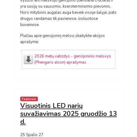
vystosi ant melsvojo gencijono (
Gentiana cruciata
) ir
yra susiję su sausomis, kseroterminėmis pievomis.
Nors mitybinis augalas auga beveik visoje šalyje,
pats
drugys randamas tik pavienėse, izoliuotose
buveinėse.
Plačiau apie gencijoninį melsvį skaitykite akcijos
aprašyme:
2026 metų vabzdys - gencijoninis melsvys
(Phengaris alcon) aprašymas
Featured
Visuotinis LED narių
suvažiavimas 2025 gruodžio 13
d.
25 Spalio 27