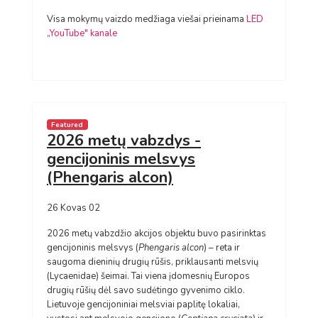
Visa mokymų vaizdo medžiaga viešai prieinama
LED
„YouTube" kanale
Featured
2026 metų vabzdys -
gencijoninis melsvys
(Phengaris alcon)
26 Kovas 02
2026 metų vabzdžio akcijos objektu buvo pasirinktas
gencijoninis melsvys (
Phengaris alcon
) – reta ir
saugoma dieninių drugių rūšis, priklausanti melsvių
(Lycaenidae) šeimai. Tai viena įdomesnių Europos
drugių rūšių dėl savo sudėtingo gyvenimo ciklo.
Lietuvoje gencijoniniai melsviai paplitę lokaliai,