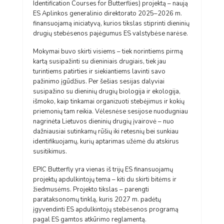
Identification Courses for Butterflies) projektą – naują
ES Aplinkos generalinio direktorato 2025–2026 m.
finansuojamą iniciatyvą, kurios tikslas stiprinti dieninių
drugių stebėsenos pajėgumus ES valstybėse narėse.
Mokymai buvo skirti visiems – tiek norintiems pirmą
kartą susipažinti su dieniniais drugiais, tiek jau
turintiems patirties ir siekiantiems lavinti savo
pažinimo įgūdžius. Per šešias sesijas dalyviai
susipažino su dieninių drugių biologija ir ekologija,
išmoko, kaip tinkamai organizuoti stebėjimus ir kokių
priemonių tam reikia. Vėlesnėse sesijose nuodugniau
nagrinėta Lietuvos dieninių drugių įvairovė – nuo
dažniausiai sutinkamų rūšių iki retesnių bei sunkiau
identifikuojamų, kurių aptarimas užėmė du atskirus
susitikimus.
EPIC Butterfly yra vienas iš trijų ES finansuojamų
projektų apdulkintojų tema – kiti du skirti bitėms ir
žiedmusėms. Projekto tikslas – parengti
parataksonomų tinklą, kuris 2027 m. padėtų
įgyvendinti ES apdulkintojų stebėsenos programą
pagal ES gamtos atkūrimo reglamentą.