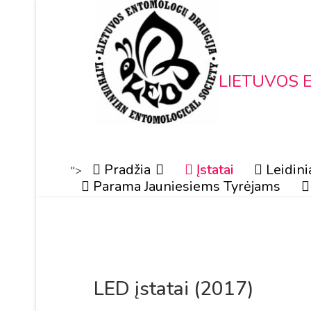
LIETUVOS 
Pradžia
Įstatai
Leidini
">
Parama Jauniesiems Tyrėjams
LED įstatai (2017)