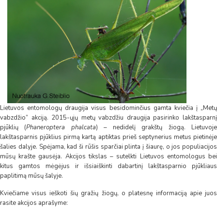
Lietuvos entomologų draugija visus besidominčius gamta kviečia į „Metų
vabzdžio“ akciją. 2015-ųjų metų vabzdžiu draugija pasirinko lakštasparnį
pjūklių (
Phaneroptera phalcata
) – nedidelį grakštų žiogą. Lietuvoj
lakštasparnis pjūklius pirmą kartą aptiktas prieš septynerius metus pietinėje
šalies dalyje. Spėjama, kad ši rūšis sparčiai plinta į šiaurę, o jos populiacijos
mūsų krašte gausėja. Akcijos tikslas – sutelkti Lietuvos entomologus bei
kitus gamtos mėgėjus ir išsiaiškinti dabartinį lakštasparnio pjūkliaus
paplitimą mūsų šalyje.
Kviečiame visus ieškoti šių gražių žiogų, o platesnę informaciją apie juos
rasite akcijos aprašyme: