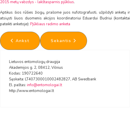
2015 metų vabzdys - lakštasparnis pjūklius
.
Aptikus šios rūšies žiogų, prašome juos nufotografuoti, užpildyti anketą ir
atsiųsti šiuos duomenis akcijos koordinatoriui Eduardui Budriui (kontaktai
pateikti anketoje):
Pjūkliaus radimo anketa
Ankstesnis straipsnis: Draugijos narių susitikimas
Kitas straipsnis: Tarptautinė bio
Ankst
Sekantis
Lietuvos entomologų draugija
Akademijos g. 2, 08412, Vilnius
Kodas: 190722640
Sąskaita: LT407300010002482827, AB Swedbank
El. paštas:
info@entomologai.lt
http://www.entomologai.lt