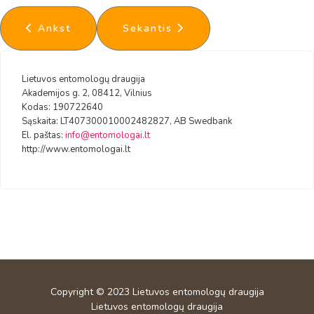
Ankstesnis straipsnis: Lakštasparnio pjūkliaus (P
Kitas straipsnis: Draugijos narių
Ankst
Sekantis
Lietuvos entomologų draugija
Akademijos g. 2, 08412, Vilnius
Kodas: 190722640
Sąskaita: LT407300010002482827, AB Swedbank
El. paštas:
info@entomologai.lt
http://www.entomologai.lt
Copyright © 2023
Lietuvos entomologų draugija
Lietuvos entomologų draugija