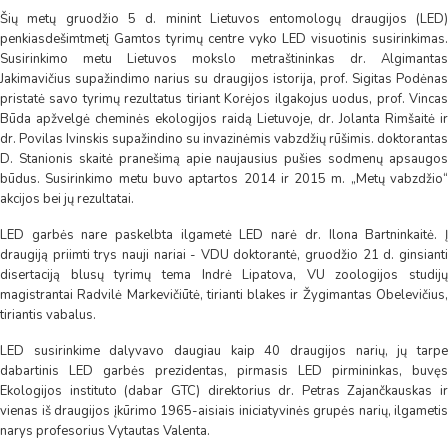
Šių metų gruodžio 5 d. minint Lietuvos entomologų draugijos (LED)
penkiasdešimtmetį Gamtos tyrimų centre vyko LED visuotinis susirinkimas.
Susirinkimo metu Lietuvos mokslo metraštininkas dr. Algimantas
Jakimavičius supažindimo narius su draugijos istorija, prof. Sigitas Podėnas
pristatė savo tyrimų rezultatus tiriant Korėjos ilgakojus uodus, prof. Vincas
Būda apžvelgė cheminės ekologijos raidą Lietuvoje, dr. Jolanta Rimšaitė ir
dr. Povilas Ivinskis supažindino su invazinėmis vabzdžių rūšimis. doktorantas
D. Stanionis skaitė pranešimą apie naujausius pušies sodmenų apsaugos
būdus. Susirinkimo metu buvo aptartos 2014 ir 2015 m. „Metų vabzdžio“
akcijos bei jų rezultatai.
LED garbės nare paskelbta ilgametė LED narė dr. Ilona Bartninkaitė. Į
draugiją priimti trys nauji nariai - VDU doktorantė, gruodžio 21 d. ginsianti
disertaciją blusų tyrimų tema Indrė Lipatova, VU zoologijos studijų
magistrantai Radvilė Markevičiūtė, tirianti blakes ir Žygimantas Obelevičius,
tiriantis vabalus.
LED susirinkime dalyvavo daugiau kaip 40 draugijos narių, jų tarpe
dabartinis LED garbės prezidentas, pirmasis LED pirmininkas, buvęs
Ekologijos instituto (dabar GTC) direktorius dr. Petras Zajančkauskas ir
vienas iš draugijos įkūrimo 1965-aisiais iniciatyvinės grupės narių, ilgametis
narys profesorius Vytautas Valenta.