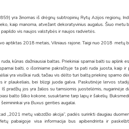
59) yra žinomas iš drėgnų subtropinių Rytų Azijos regionų, Indij
ateko, kaip manoma, atvežant dekoratyvinius augalus. Šiuo metu 
papildo vis naujos valstybės ir naujos radvietės.
buvo aptiktas 2018 metais, Vilniaus rajone. Taigi nuo 2018 metų
da, kūnas dažniausiai baltas. Priekiniai sparnai balti su aplink es
arnai balti, o išoriniame pakraštyje ta pati ruda juosta, kaip ir 
iai yra visiškai rudi, tačiau vis dėlto turi baltą priekinę sparno dė
s ir plaukeliais, bei blizgi juoda galva. Paskutinėje lervos stadij
o. Iš pradžių jos yra žalios su tamsiomis juostelėmis, nugarinėje da
iasi balto šilko kokone, susuktame tarp lapų ir šakelių. Buksmed
- šeimininkai yra
Buxus
genties augalai.
, kad „2021 metų vabzdžio akcija“, padės surinkti daugiau duome
. Metų pabaigoje visa informacija bus apibendrinta ir paskelb