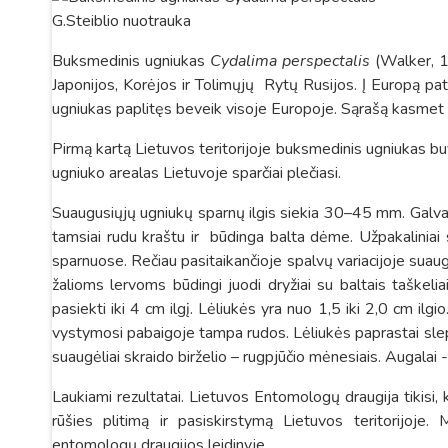
G.Steiblio nuotrauka
Buksmedinis ugniukas
Cydalima perspectalis
(Walker, 18
Japonijos, Korėjos ir Tolimųjų Rytų Rusijos. Į Europą p
ugniukas paplitęs beveik visoje Europoje. Sąrašą kasmet 
Pirmą kartą Lietuvos teritorijoje buksmedinis ugniukas 
ugniuko arealas Lietuvoje sparčiai plečiasi.
Suaugusiųjų ugniukų sparnų ilgis siekia 30–45 mm. Galva ru
tamsiai rudu kraštu ir būdinga balta dėme. Užpakaliniai sp
sparnuose. Rečiau pasitaikančioje spalvų variacijoje suaugėl
žalioms lervoms būdingi juodi dryžiai su baltais taškeliai
pasiekti iki 4 cm ilgį. Lėliukės yra nuo 1,5 iki 2,0 cm ilgi
vystymosi pabaigoje tampa rudos. Lėliukės paprastai slep
suaugėliai skraido birželio – rugpjūčio mėnesiais. Augalai 
Laukiami rezultatai
. Lietuvos Entomologų draugija tikisi
rūšies plitimą ir pasiskirstymą Lietuvos teritorijoje
entomologų draugijos leidinyje.