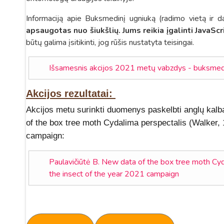
Informaciją apie Buksmedinį ugniuką (radimo vietą ir 
apsaugotas nuo šiukšlių. Jums reikia įgalinti JavaScrip
būtų galima įsitikinti, jog rūšis nustatyta teisingai.
Išsamesnis akcijos 2021 metų vabzdys - buksmedi
Akcijos rezultatai:
Akcijos metu surinkti duomenys paskelbti anglų kalba
of the box tree moth Cydalima perspectalis (Walker, 
campaign:
Paulavičiūtė B. New data of the box tree moth Cyd
the insect of the year 2021 campaign