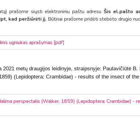
datą) prašome siųsti elektroniniu paštu adresu
Šis el.pašto a
t, kad peržiūrėti jį.
Būtinai prašome pridėti stebėto drugio nu
nis ugniukas aprašymas [pdf]
 2021 metų draugijos leidinyje, straipsnyje: Paulavičiūtė B
1859) (Lepidoptera: Crambidae) - results of the insect of th
alima perspectalis (Walker, 1859) (Lepidoptera: Crambidae) - re