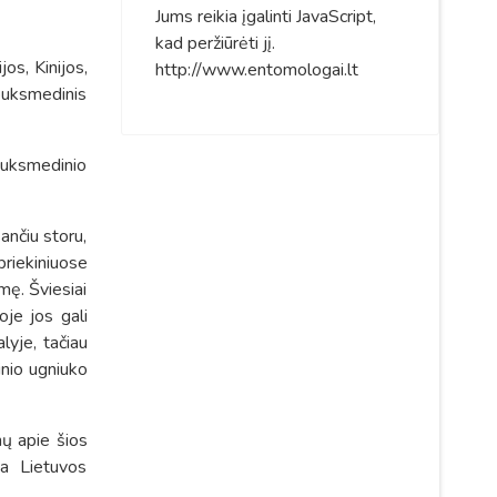
Jums reikia įgalinti JavaScript,
kad peržiūrėti jį.
os, Kinijos,
http://www.entomologai.lt
buksmedinis
 buksmedinio
ančiu storu,
priekiniuose
mę. Šviesiai
oje jos gali
lyje, tačiau
inio ugniuko
nų apie šios
ta Lietuvos