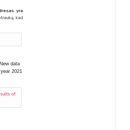
dresas yra
otrauką, kad
. New data
e year 2021
sults of