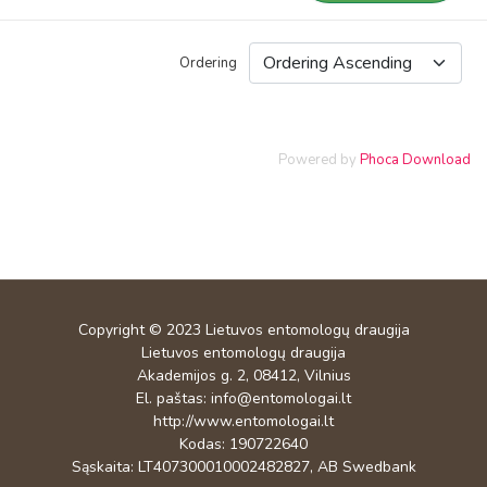
Ordering
Powered by
Phoca Download
Copyright © 2023
Lietuvos entomologų draugija
Lietuvos entomologų draugija
Akademijos g. 2, 08412, Vilnius
El. paštas:
info@entomologai.lt
http://www.entomologai.lt
Kodas: 190722640
Sąskaita: LT407300010002482827, AB Swedbank