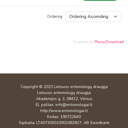
Ordering
Powered by
Phoca Download
Copyright © 2023
Lietuvos entomologų draugija
Lietuvos entomologų draugija
Akademijos g. 2, 08412, Vilnius
El. paštas:
info@entomologai.lt
http://www.entomologai.lt
Kodas: 190722640
Sąskaita: LT407300010002482827, AB Swedbank