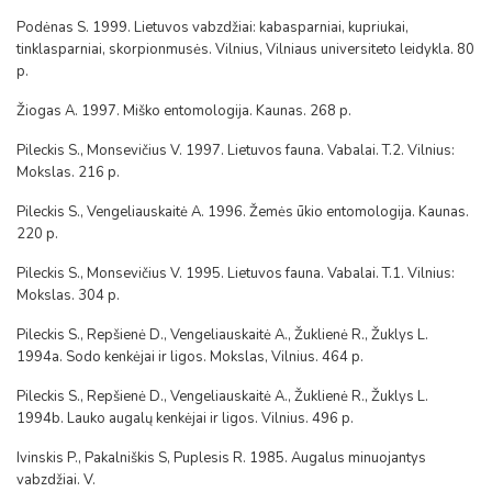
Podėnas S. 1999. Lietuvos vabzdžiai: kabasparniai, kupriukai,
tinklasparniai, skorpionmusės. Vilnius, Vilniaus universiteto leidykla. 80
p.
Žiogas A. 1997. Miško entomologija. Kaunas. 268 p.
Pileckis S., Monsevičius V. 1997. Lietuvos fauna. Vabalai. T.2. Vilnius:
Mokslas. 216 p.
Pileckis S., Vengeliauskaitė A. 1996. Žemės ūkio entomologija. Kaunas.
220 p.
Pileckis S., Monsevičius V. 1995. Lietuvos fauna. Vabalai. T.1. Vilnius:
Mokslas. 304 p.
Pileckis S., Repšienė D., Vengeliauskaitė A., Žuklienė R., Žuklys L.
1994a. Sodo kenkėjai ir ligos. Mokslas, Vilnius. 464 p.
Pileckis S., Repšienė D., Vengeliauskaitė A., Žuklienė R., Žuklys L.
1994b. Lauko augalų kenkėjai ir ligos. Vilnius. 496 p.
Ivinskis P., Pakalniškis S, Puplesis R. 1985. Augalus minuojantys
vabzdžiai. V.