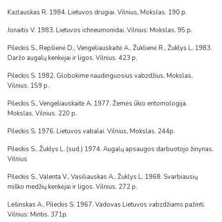
Kazlauskas R. 1984. Lietuvos drugiai. Vilnius, Mokslas. 190 p.
Jonaitis V. 1983. Lietuvos ichneumonidai. Vilnius: Mokslas. 95 p.
Pileckis S., Repšienė D., Vengeliauskaitė A., Žuklienė R., Žuklys L. 1983.
Daržo augalų kenkėjai ir ligos. Vilnius. 423 p.
Pileckis S. 1982. Globokime naudinguosius vabzdžius. Mokslas,
Vilnius. 159 p.
Pileckis S., Vengeliauskaitė A. 1977. Žemės ūkio entomologija.
Mokslas, Vilnius. 220 p.
Pileckis S. 1976. Lietuvos vabalai. Vilnius, Mokslas. 244p.
Pileckis S., Žuklys L. (sud.) 1974. Augalų apsaugos darbuotojo žinynas.
Vilnius
Pileckis S., Valenta V., Vasiliauskas A., Žuklys L. 1968. Svarbiausių
miško medžių kenkėjai ir ligos. Vilnius. 272 p.
Lešinskas A., Pileckis S. 1967. Vadovas Lietuvos vabzdžiams pažinti.
Vilnius: Mintis. 371p.