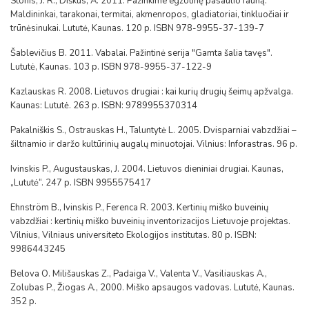
Stonis, J. R., Diškus, A. 2011. Pažinkime egzotinę pasaulio fauną.
Maldininkai, tarakonai, termitai, akmenropos, gladiatoriai, tinkluočiai ir
trūnėsinukai. Lututė, Kaunas. 120 p. ISBN 978-9955-37-139-7
Šablevičius B. 2011. Vabalai. Pažintinė serija "Gamta šalia tavęs".
Lututė, Kaunas. 103 p. ISBN 978-9955-37-122-9
Kazlauskas R. 2008. Lietuvos drugiai : kai kurių drugių šeimų apžvalga.
Kaunas: Lututė. 263 p. ISBN: 9789955370314
Pakalniškis S., Ostrauskas H., Taluntytė L. 2005. Dvisparniai vabzdžiai –
šiltnamio ir daržo kultūrinių augalų minuotojai. Vilnius: Inforastras. 96 p.
Ivinskis P., Augustauskas, J. 2004. Lietuvos dieniniai drugiai. Kaunas,
„Lututė“. 247 p. ISBN 9955575417
Ehnström B., Ivinskis P., Ferenca R. 2003. Kertinių miško buveinių
vabzdžiai : kertinių miško buveinių inventorizacijos Lietuvoje projektas.
Vilnius, Vilniaus universiteto Ekologijos institutas. 80 p. ISBN:
9986443245
Belova O. Milišauskas Z., Padaiga V., Valenta V., Vasiliauskas A.,
Zolubas P., Žiogas A., 2000. Miško apsaugos vadovas. Lututė, Kaunas.
352 p.