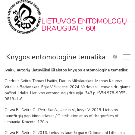
LIETUVOS ENTOMOLOGŲ
DRAUGIJAI - 60!
Knygos entomologine tematika
Įvairių autorių lietuviškai išleistos knygos entomologine tematika:
Giedrius Švitra, Tomas Ūsaitis, Darius Mikalauskas, Mantas Kaupys,
Vitalijus Bačianskas, Eglė Vičiuvienė. 2024. Vadovas Lietuvos drugiams
pažinti. I dalis. Lietuvos entomologų draugija. 343 p. ISBN 978-9955-
9819-1-6
Gliwa B., Švitra G., Petraška A., Uselis V., Jusys V. 2019. Lietuvos
laumžirgių paplitimo atlasas / Distribution atlas of dragonflies of
Lithuania. Kruenta. 120 p.
Gliwa B., Švitra G. 2016. Lietuvos laumžirgiai = Odonata of Lithuania.