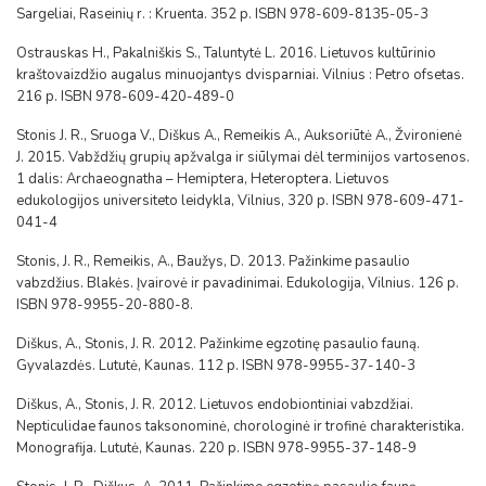
Sargeliai, Raseinių r. : Kruenta. 352 p. ISBN 978-609-8135-05-3
Ostrauskas H., Pakalniškis S., Taluntytė L. 2016. Lietuvos kultūrinio
kraštovaizdžio augalus minuojantys dvisparniai. Vilnius : Petro ofsetas.
216 p. ISBN 978-609-420-489-0
Stonis J. R., Sruoga V., Diškus A., Remeikis A., Auksoriūtė A., Žvironienė
J. 2015. Vabždžių grupių apžvalga ir siūlymai dėl terminijos vartosenos.
1 dalis: Archaeognatha – Hemiptera, Heteroptera. Lietuvos
edukologijos universiteto leidykla, Vilnius, 320 p. ISBN 978-609-471-
041-4
Stonis, J. R., Remeikis, A., Baužys, D. 2013. Pažinkime pasaulio
vabzdžius. Blakės. Įvairovė ir pavadinimai. Edukologija, Vilnius. 126 p.
ISBN 978-9955-20-880-8.
Diškus, A., Stonis, J. R. 2012. Pažinkime egzotinę pasaulio fauną.
Gyvalazdės. Lututė, Kaunas. 112 p. ISBN 978-9955-37-140-3
Diškus, A., Stonis, J. R. 2012. Lietuvos endobiontiniai vabzdžiai.
Nepticulidae faunos taksonominė, chorologinė ir trofinė charakteristika.
Monografija. Lututė, Kaunas. 220 p. ISBN 978-9955-37-148-9